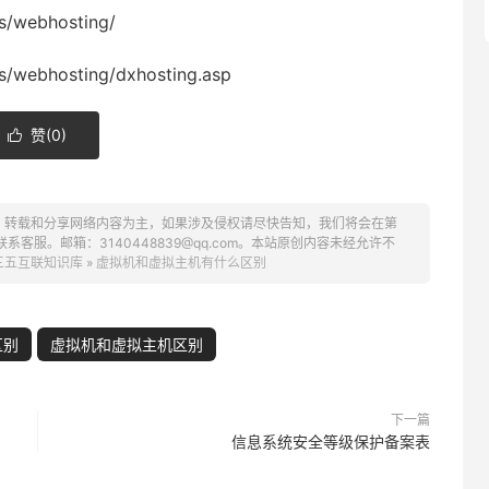
es/webhosting/
es/webhosting/dxhosting.asp
赞(
0
)

、转载和分享网络内容为主，如果涉及侵权请尽快告知，我们将会在第
服。邮箱：3140448839@qq.com。本站原创内容未经允许不
三五互联知识库
»
虚拟机和虚拟主机有什么区别
区别
虚拟机和虚拟主机区别
下一篇
信息系统安全等级保护备案表