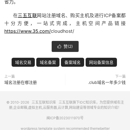
省力。
在
三五互联
网站注册域名、购买主机及进行ICP备案都
十分方便，一站式完成，主机空间产品链接
https://www.35.com/
cloudhost/
赞(
2
)

域名交易
域名备案
备案域名
网站备案信息
上一篇
下一篇
域名注册在哪注册
.club域名一年多少钱
© 2010-2026
三五互联知识库
三五互联
旗下IDC知识库，为您提供域名注
册,企业邮箱,虚拟主机,云服务器,云计算,网站建设等领域专业的知识介绍！
闽ICP备2023011970号
wordpress template system recommended
themebetter