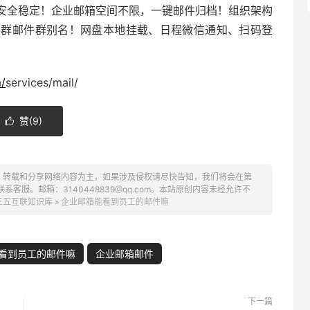
安全稳定！
企业邮箱
空间不限，一键邮件归档！组织架构
箱
群邮件群别名！网盘本地挂载、日程微信通知、扫码登
/
services/mail/
赞(
9
)

、转载和分享网络内容为主，如果涉及侵权请尽快告知，我们将会在第
服。邮箱：3140448839@qq.com。本站原创内容未经允许不
三五互联知识库
»
企业邮箱能看到员工的邮件嘛
看到员工的邮件嘛
企业邮箱邮件
下一篇