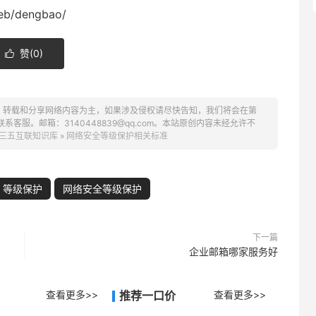
eb/dengbao/
赞(
0
)

、转载和分享网络内容为主，如果涉及侵权请尽快告知，我们将会在第
服。邮箱：3140448839@qq.com。本站原创内容未经允许不
三五互联知识库
»
网络安全等级保护相关标准
等级保护
网络安全等级保护
下一篇
企业邮箱哪家服务好
查看更多>>
推荐一口价
查看更多>>