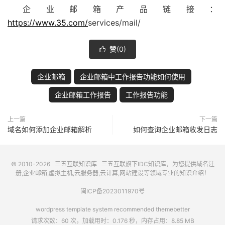
企业邮箱产品链接：
https://www.35.com/
services/mail/
赞(
0
)

企业邮箱
企业邮箱中工作报告功能如何使用
企业邮箱工作报告
工作报告功能
上一篇
下一篇
域名如何添加企业邮箱解析
如何查询企业邮箱收发日志
© 2010-2026
三五互联知识库
三五互联
旗下IDC知识库，为您提供域名注
册,企业邮箱,虚拟主机,云服务器,云计算,网站建设等领域专业的知识介绍！
闽ICP备2023011970号
wordpress template system recommended
themebetter
请求次数：60 次，加载用时：0.176 秒，内存占用：8.85 MB