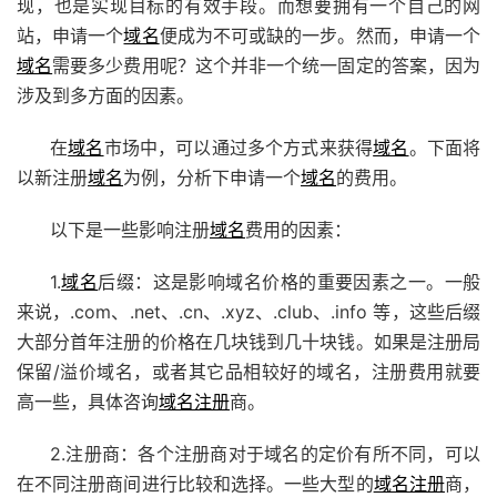
现，也是实现目标的有效手段。而想要拥有一个自己的网
站，申请一个
域名
便成为不可或缺的一步。然而，申请一个
域名
需要多少费用呢？这个并非一个统一固定的答案，因为
涉及到多方面的因素。
在
域名
市场中，可以通过多个方式来获得
域名
。下面将
以新注册
域名
为例，分析下申请一个
域名
的费用。
以下是一些影响注册
域名
费用的因素：
1.
域名
后缀：这是影响域名价格的重要因素之一。一般
来说，.com、.net、.cn、.xyz、.club、.info 等，这些后缀
大部分首年注册的价格在几块钱到几十块钱。如果是注册局
保留/溢价域名，或者其它品相较好的域名，注册费用就要
高一些，具体咨询
域名注册
商。
2.注册商：各个注册商对于域名的定价有所不同，可以
在不同注册商间进行比较和选择。一些大型的
域名注册
商，