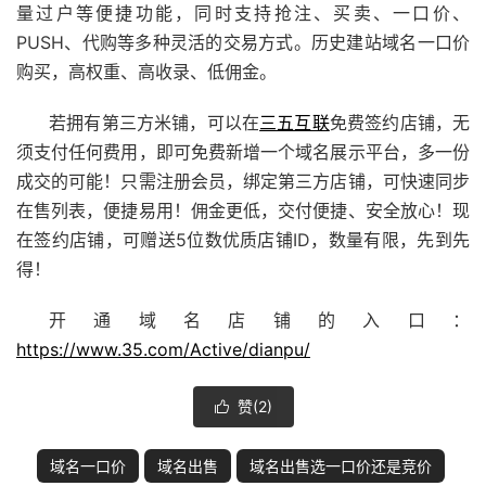
量过户等便捷功能，同时支持抢注、买卖、
一口价
、
PUSH、代购等多种灵活的交易方式。历史
建站
域名
一口价
购买，高权重、高收录、低佣金。
若拥有第三方米铺，可以在
三五互联
免费
签约店铺
，无
须支付任何费用，即可免费新增一个域名展示平台，多一份
成交的可能！只需注册会员，绑定第三方店铺，可快速同步
在售列表，便捷易用！佣金更低，交付便捷、安全放心！现
在签约店铺，可赠送5位数优质店铺ID，数量有限，先到先
得！
开通域名店铺的入口：
https://www.35.com/Active/dianpu/
赞(
2
)

域名一口价
域名出售
域名出售选一口价还是竞价