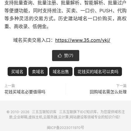
支持批量查询、批量注册、批量解析、智能解析、批量过户
等便捷功能，同时支持抢注、买卖、
一口价
、PUSH、代购
等多种灵活的交易方式。历史建站域名
一口价
购买，高权
重、高收录、低佣金。
域名买卖交易入口：
https://www.35.com/ykj/
赞(
7
)

买域名
卖域名
域名出售
花钱买的域名可以卖吗
上一篇
下一篇
花钱买域名必要值得吗
回购域名需怎么处理
© 2010-2026
三五互联知识库
三五互联
旗下IDC知识库，为您提供域名注
册,企业邮箱,虚拟主机,云服务器,云计算,网站建设等领域专业的知识介绍！
闽ICP备2023011970号