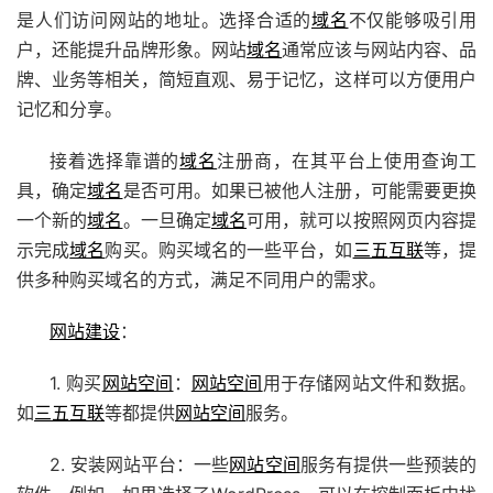
是人们访问网站的地址。选择合适的
域名
不仅能够吸引用
户，还能提升品牌形象。网站
域名
通常应该与网站内容、品
牌、业务等相关，简短直观、易于记忆，这样可以方便用户
记忆和分享。
接着选择靠谱的
域名
注册商，在其平台上使用查询工
具，确定
域名
是否可用。如果已被他人注册，可能需要更换
一个新的
域名
。一旦确定
域名
可用，就可以按照网页内容提
示完成
域名
购买。购买域名的一些平台，如
三五互联
等，提
供多种购买域名的方式，满足不同用户的需求。
网站建设
：
1. 购买
网站空间
：
网站空间
用于存储网站文件和数据。
如
三五互联
等都提供
网站空间
服务。
2. 安装网站平台：一些
网站空间
服务有提供一些预装的