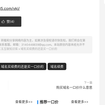
35.com/ykj/
赞(
4
)

、转载和分享网络内容为主，如果涉及侵权请尽快告知，我们将会在第
服。邮箱：3140448839@qq.com。本站原创内容未经允许不
三五互联知识库
»
域名买续费的还是买一口价的
域名买续费的还是买一口价的
域名续费
下一篇
购买域名一口价什么意思
查看更多>>
推荐一口价
查看更多>>