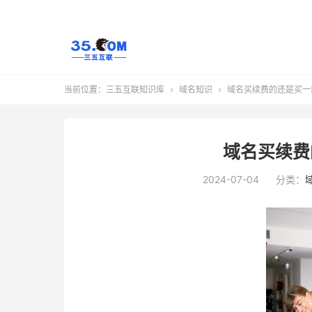
当前位置：
三五互联知识库
域名知识
域名买续费的还是买一


域名买续费
2024-07-04
分类：