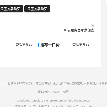
8云服务器购买
云服务器购买
下一篇
618云服务器哪家便宜
查看更多>>
推荐一口价
查看更多>>
三五互联
旗下IDC知识库，为您提供域名注册,企业邮箱,虚拟主机,云服务器,云计算
闽ICP备2023011970号
wordpress template system recommended
themebetter
请求次数：61 次，加载用时：0.176 秒，内存占用：8.51 MB