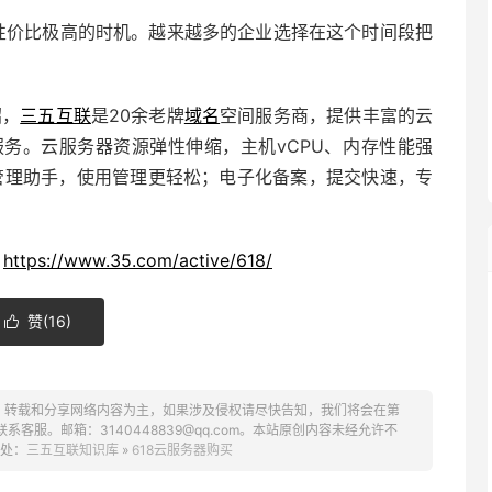
器性价比极高的时机。越来越多的企业选择在这个时间段把
绍，
三五互联
是
20余老牌
域名
空间服务商，提供丰富的
云
服务。
云服务器
资源弹性伸缩，主机vCPU、内存性能强
管理助手
，使用管理更轻松；电子化备案，提交快速，专
：
https://www.35.com/active/618/
赞(
16
)

、转载和分享网络内容为主，如果涉及侵权请尽快告知，我们将会在第
服。邮箱：3140448839@qq.com。本站原创内容未经允许不
处：
三五互联知识库
»
618云服务器购买