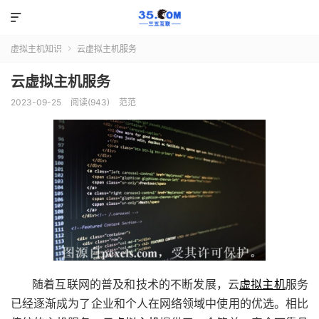

虚拟主机知识
云虚拟主机服务

云虚拟主机服务
2023-09-25
阅读(943)
范范
随着互联网的普及和技术的不断发展，云
虚拟主机
服务
已经逐渐成为了企业和个人在网络领域中使用的优选。相比