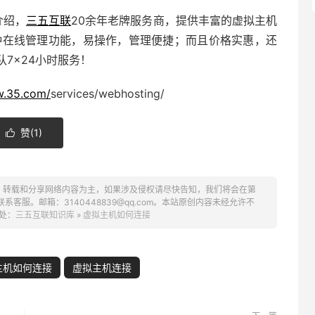
介绍，
三五互联
20余年老牌服务商，提供丰富的虚拟主机
种在线管理功能，易操作，管理便捷；而且价格实惠，还
7×24小时服务！
w.35.com/
services/webhosting/
赞(
1
)

、转载和分享网络内容为主，如果涉及侵权请尽快告知，我们将会在第
服。邮箱：3140448839@qq.com。本站原创内容未经允许不
处：
三五互联知识库
»
虚拟主机如何连接
主机如何连接
虚拟主机连接