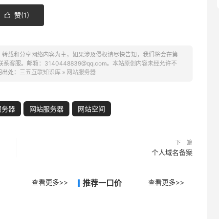
赞(
1
)

、转载和分享网络内容为主，如果涉及侵权请尽快告知，我们将会在第
服。邮箱：3140448839@qq.com。本站原创内容未经允许不
明出处：
三五互联知识库
»
网站服务器
服务器
网站服务器
网站空间
下一篇
个人域名备案
查看更多>>
推荐一口价
查看更多>>