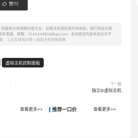
赞(
1
)

、转载和分享网络内容为主，如果涉及侵权请尽快告知，我们将会在第
服。邮箱：3140448839@qq.com。本站原创内容未经允许不
处：
三五互联知识库
»
虚拟主机控制面板
虚拟主机控制面板
下一篇
独立ip虚拟主机
查看更多>>
推荐一口价
查看更多>>