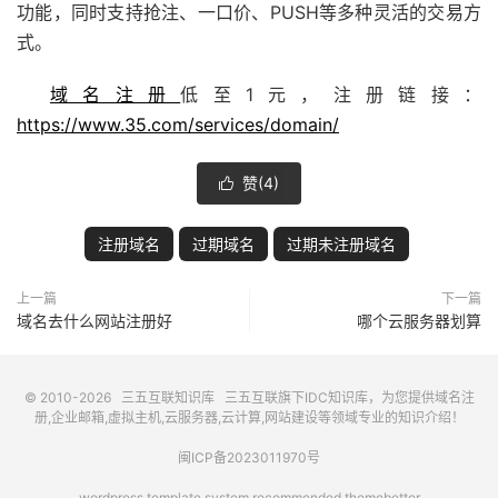
功能，同时支持抢注、一口价、PUSH等多种灵活的交易方
式。
域名注册
低至1元，注册链接：
https://www.35.com/services/domain/
赞(
4
)

注册域名
过期域名
过期未注册域名
上一篇
下一篇
域名去什么网站注册好
哪个云服务器划算
© 2010-2026
三五互联知识库
三五互联
旗下IDC知识库，为您提供域名注
册,企业邮箱,虚拟主机,云服务器,云计算,网站建设等领域专业的知识介绍！
闽ICP备2023011970号
wordpress template system recommended
themebetter