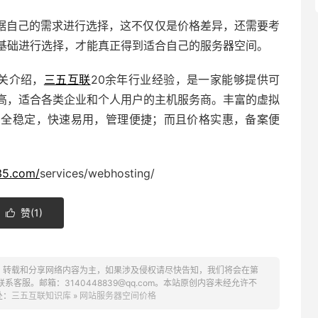
据自己的需求进行选择，这不仅仅是价格差异，还需要考
基础进行选择，才能真正得到适合自己的服务器空间。
关介绍，
三五互联
20余年行业经验，是一家能够提供可
高，适合各类企业和个人用户的主机服务商。丰富的虚拟
安全稳定，快速易用，管理便捷；而且价格实惠，备案便
35.com/
services/webhosting/
赞(
1
)

、转载和分享网络内容为主，如果涉及侵权请尽快告知，我们将会在第
服。邮箱：3140448839@qq.com。本站原创内容未经允许不
处：
三五互联知识库
»
网站服务器空间价格