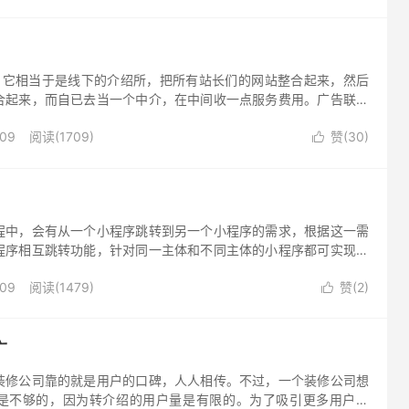
，它相当于是线下的介绍所，把所有站长们的网站整合起来，然后
合起来，而自已去当一个中介，在中间收一点服务费用。广告联盟
，就是在网站上面挂广告，收入高低是根据网站流量及流量价值来
-09
阅读(1709)
赞(
30
)

程中，会有从一个小程序跳转到另一个小程序的需求，根据这一需
程序相互跳转功能，针对同一主体和不同主体的小程序都可实现相
-09
阅读(1479)
赞(
2
)

广
装修公司靠的就是用户的口碑，人人相传。不过，一个装修公司想
是不够的，因为转介绍的用户量是有限的。为了吸引更多用户关