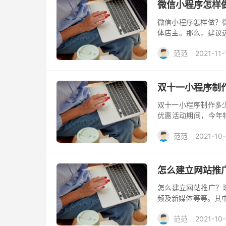
微信小程序怎样
微信小程序怎样做？
体店主。那么，建议
序模板，可视化拖拽
范范
2021-11-
双十一小程序制
双十一小程序制作多
优惠活动期间，今年
11小程序优惠链接：https:
范范
2021-10
怎么建立网站推
怎么建立网站推广？
频及新媒体等等。其中
时费力，这里介绍一款
范范
2021-10-