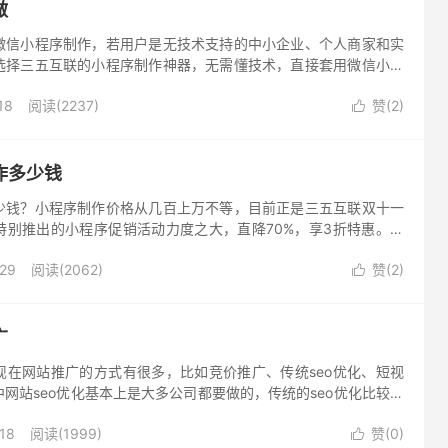
做
微信小程序制作，若用户是无技术支持的中小企业、个人商家和实
选择三五互联的小程序制作神器，无需懂技术，直接套用微信小程
编辑，一键快速生成微信小程序。
18
阅读(2237)
赞(
2
)

作多少钱
少钱？小程序制作价格从几百上万不等，目前正是三五互联双十一
特别推出的小程序促销活动力度之大，直降70%，享3折特惠。双
//www.west.cn/Active/2111/
-29
阅读(2062)
赞(
2
)

广
现在网站推广的方式有很多，比如竞价推广、传统seo优化、短视
网站seo优化基本上是大多公司都要做的，传统的seo优化比较费
seo优化比较智能的产品——推广宝。
18
阅读(1999)
赞(
0
)
