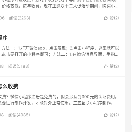
，价格较低，按年收费。现在正逢双十二大促活动期间，购买小程
平时880元/年、1880元/年，现在只需要88元/年、188元/年。
-06
阅读(2263)
赞(
2
)

程序
方法一：1.打开微信app，点击发现；2.点击小程序，这里就可以
.点击要打开的小程序即可；方法二：1.在微信消息界面，手指拖
近使用的小程序；2.点击要打开的小程序即可。另外，还可以点击
18
阅读(5183)
赞(
2
)
用过的小程序。

怎么收费
收费？微信小程序注册是免费的，但会涉及到300元的认证费用。
还要进行制作开发，才能对外正常使用。三五互联小程序制作，好
1年，买3年送2年，还支持试用！
18
阅读(4985)
赞(
2
)
