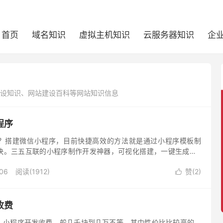
首页
域名知识
虚拟主机知识
云服务器知识
企
建设知识、网站建设百科等网站知识信息
程序
？搭建微信小程序，目前快捷高效的方法就是通过小程序模板制
快。三五互联的小程序制作开发神器，可视化搭建，一键生成，5
双12年终大促，小程序产品1折限时抢购。
-06
阅读(1912)
赞(
2
)

收费
？小程序开发收费，般几千块到几万不等。其中性价比比较高的，