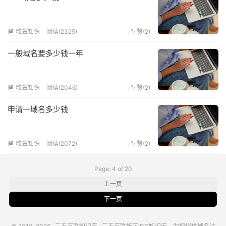
域名知识
阅读(2325)
赞(
2
)


一般域名要多少钱一年
域名知识
阅读(2046)
赞(
2
)


申请一域名多少钱
域名知识
阅读(2072)
赞(
2
)


Page: 4 of 20
上一页
下一页