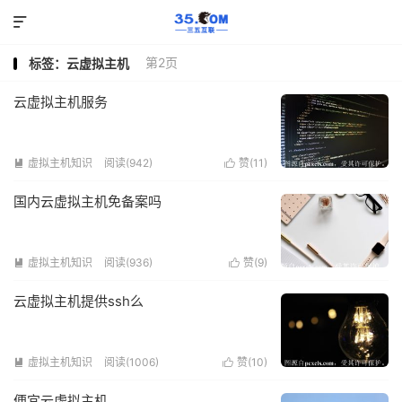

第2页
标签：云虚拟主机
云虚拟主机服务
虚拟主机知识
阅读(942)
赞(
11
)


国内云虚拟主机免备案吗
虚拟主机知识
阅读(936)
赞(
9
)


云虚拟主机提供ssh么
虚拟主机知识
阅读(1006)
赞(
10
)


便宜云虚拟主机