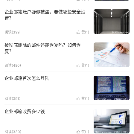
企业邮箱账户疑似被盗，要做哪些安全设
置？
阅读(399)
赞(
1
)

被彻底删除的邮件还能恢复吗？如何恢
复？
阅读(480)
赞(
1
)

企业邮箱首次怎么登陆
阅读(391)
赞(
1
)

企业邮箱收费多少钱
阅读(330)
赞(
1
)
