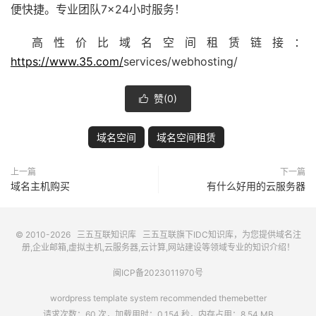
便快捷。专业团队7×24小时服务！
高性价比域名空间租赁链接：
https://www.35.com/
services/webhosting/
赞(
0
)

域名空间
域名空间租赁
上一篇
下一篇
域名主机购买
有什么好用的云服务器
© 2010-2026
三五互联知识库
三五互联
旗下IDC知识库，为您提供域名注
册,企业邮箱,虚拟主机,云服务器,云计算,网站建设等领域专业的知识介绍！
闽ICP备2023011970号
wordpress template system recommended
themebetter
请求次数：60 次，加载用时：0.154 秒，内存占用：8.54 MB