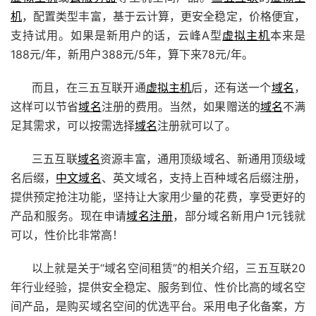
机
，配置类型丰富，基于
云计算
，更安全稳定，价格便宜，
支持试用。如果是新用户的话，云峰A型
虚拟主机
本来是
188元/年，新用户388元/5年，算下来78元/年。
而且，在三五互联开通
虚拟主机
后，还有送一个
域名
，
这样可以节省
域名
注册的费用。当然，如果赠送的
域名
不满
足其需求，可以按需选择
域名
注册就可以了。
三五互联
域名
资源丰富，通用顶级域名、新通用顶级域
名后缀，
中文域名
、
英文域名
，支持上百种域名后缀注册，
提供预定抢注功能，坚持让大家用少量的花费，享受更好的
产品和服务。现在申请
域名注册
，部分域名新用户1元钱就
可以，性价比非常高！
以上就是关于“域名空间租赁”的相关介绍，三五互联20
年行业经验，提供安全稳定、服务到位、性价比高的域名空
间产品，是购买域名空间的优选平台。采用电子化备案，方