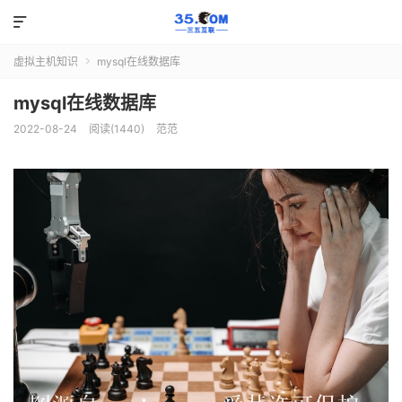

虚拟主机知识
mysql在线数据库

mysql在线数据库
2022-08-24
阅读(1440)
范范