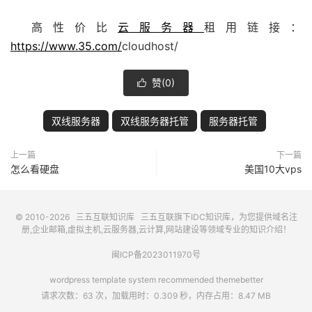
高性价比
云服务器
租用链接：
https://www.35.com/
cloudhost/
赞(
0
)

双线服务器
双线服务器托管
服务器托管
上一篇
下一篇
怎么看硬盘
美国10大vps
© 2010-2026
三五互联知识库
三五互联
旗下IDC知识库，为您提供域名注
册,企业邮箱,虚拟主机,云服务器,云计算,网站建设等领域专业的知识介绍！
闽ICP备2023011970号
wordpress template system recommended
themebetter
请求次数：63 次，加载用时：0.309 秒，内存占用：8.47 MB