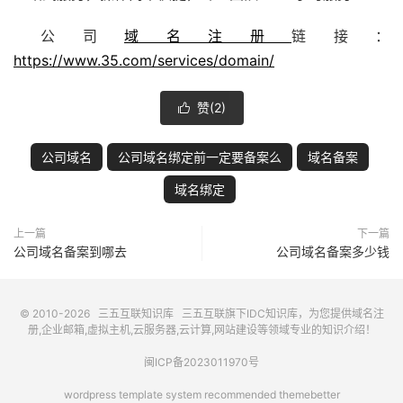
公司
域名注册
链接：
https://www.35.com/services/domain/
赞(
2
)

公司域名
公司域名绑定前一定要备案么
域名备案
域名绑定
上一篇
下一篇
公司域名备案到哪去
公司域名备案多少钱
© 2010-2026
三五互联知识库
三五互联
旗下IDC知识库，为您提供域名注
册,企业邮箱,虚拟主机,云服务器,云计算,网站建设等领域专业的知识介绍！
闽ICP备2023011970号
wordpress template system recommended
themebetter