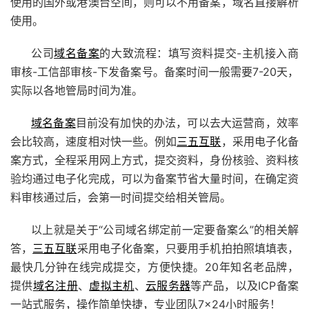
使用的国外或港澳台空间，则可以不用备案，域名直接解析
使用。
公司
域名备案
的大致流程：填写资料提交-主机接入商
审核-工信部审核-下发备案号。备案时间一般需要7-20天，
实际以各地管局时间为准。
域名备案
目前没有加快的办法，可以去大运营商，效率
会比较高，速度相对快一些。例如
三五互联
，采用电子化备
案方式，全程采用网上方式，提交资料，身份核验、资料核
验均通过电子化完成，可以为备案节省大量时间，在确定资
料审核通过后，会第一时间提交给相关管局。
以上就是关于“公司域名绑定前一定要备案么”的相关解
答，
三五互联
采用电子化备案，只要用手机拍拍照填填表，
最快几分钟在线完成提交，方便快捷。20年知名老品牌，
提供
域名注册
、
虚拟主机
、
云服务器
等产品，以及
ICP备案
一站式服务，操作简单快捷，专业团队7×24小时服务！