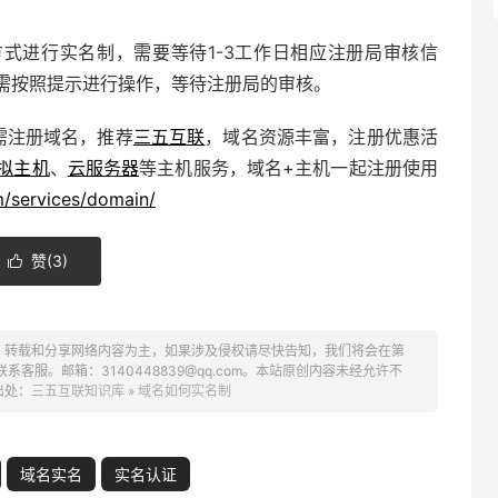
式进行实名制，需要等待1-3工作日相应注册局审核信
需按照提示进行操作，等待注册局的审核。
需注册域名，推荐
三五互联
，域名资源丰富，注册优惠活
拟主机
、
云服务器
等主机服务，域名+主机一起注册使用
/services/domain/
赞(
3
)

、转载和分享网络内容为主，如果涉及侵权请尽快告知，我们将会在第
服。邮箱：3140448839@qq.com。本站原创内容未经允许不
出处：
三五互联知识库
»
域名如何实名制
域名实名
实名认证