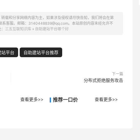
、转载和分享网络内容为主，如果涉及侵权请尽快告知，我们将会在第
服。邮箱：3140448839@qq.com。本站原创内容未经允许不
处：
三五互联知识库
»
自助建站平台哪个好
建站平台
自助建站平台推荐
下一篇
分布式拒绝服务攻击
查看更多>>
推荐一口价
查看更多>>