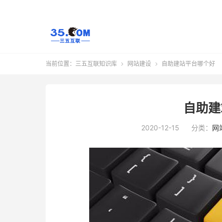
当前位置：
三五互联知识库
网站建设
自助建站平台哪个好


自助建
2020-12-15
分类：
网