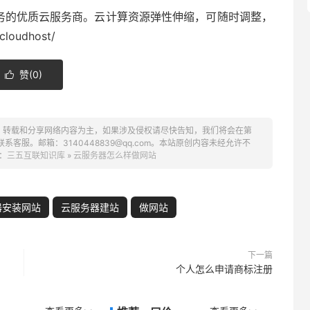
aS服务的优质云服务商。云计算资源弹性伸缩，可随时调整，
cloudhost/
赞(
0
)

、转载和分享网络内容为主，如果涉及侵权请尽快告知，我们将会在第
服。邮箱：3140448839@qq.com。本站原创内容未经允许不
：
三五互联知识库
»
云服务器怎么样做网站
器安装网站
云服务器建站
做网站
下一篇
个人怎么申请商标注册