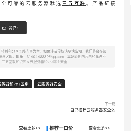
，安全可靠的云服务器就选
三五互联
。产品链接
赞(
7
)

、转载和分享网络内容为主，如果涉及侵权请尽快告知，我们将会在第
服。邮箱：3140448839@qq.com。本站原创内容未经允许不
：
三五互联知识库
»
云服务器和vps哪个安全
务器和vps区别
云服务器安全
下一篇
自己搭建云服务器安全么
查看更多>>
推荐一口价
查看更多>>