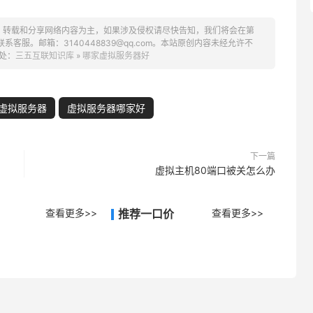
、转载和分享网络内容为主，如果涉及侵权请尽快告知，我们将会在第
服。邮箱：3140448839@qq.com。本站原创内容未经允许不
处：
三五互联知识库
»
哪家虚拟服务器好
虚拟服务器
虚拟服务器哪家好
下一篇
虚拟主机80端口被关怎么办
查看更多>>
推荐一口价
查看更多>>