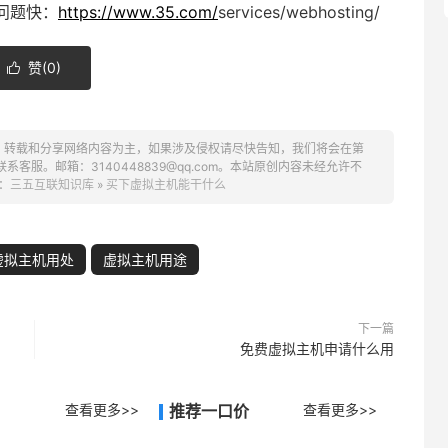
问题快：
https://www.35.com/
services/webhosting/
赞(
0
)

、转载和分享网络内容为主，如果涉及侵权请尽快告知，我们将会在第
服。邮箱：3140448839@qq.com。本站原创内容未经允许不
：
三五互联知识库
»
买下虚拟主机能干什么
虚拟主机用处
虚拟主机用途
下一篇
免费虚拟主机申请什么用
查看更多>>
推荐一口价
查看更多>>