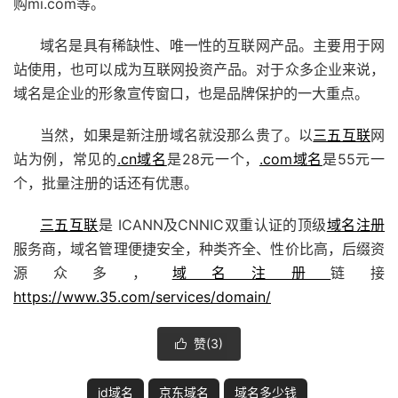
购mi.com等。
域名是具有稀缺性、唯一性的互联网产品。主要用于网
站使用，也可以成为互联网投资产品。对于众多企业来说，
域名是企业的形象宣传窗口，也是品牌保护的一大重点。
当然，如果是新注册域名就没那么贵了。以
三五互联
网
站为例，常见的
.cn域名
是28元一个，
.com域名
是55元一
个，批量注册的话还有优惠。
三五互联
是 ICANN及CNNIC双重认证的顶级
域名注册
服务商，域名管理便捷安全，种类齐全、性价比高，后缀资
源众多，
域名注册
链接
https://www.35.com/services/domain/
赞(
3
)

jd域名
京东域名
域名多少钱