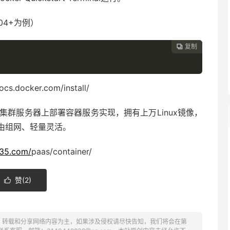
.04+为例）
复制

ocker.com/install/
在集群服务器上部署容器服务实现，拥有上万Linux镜像，
由组网、轻量灵活。
.35.com/
paas/container/
赞(
2
)

、转载和分享网络内容为主，如果涉及侵权请尽快告知，我们将会在第