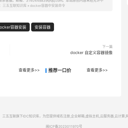
服。邮箱：3140448839@qq.com。本站原创内容未经允许不
：
三五互联知识库
»
docker容器中安装命令
docker容器安装
安装容器
下一篇
docker 自定义容器镜像
查看更多>>
推荐一口价
查看更多>>
三五互联
旗下IDC知识库，为您提供域名注册,企业邮箱,虚拟主机,云服务器,云计算
闽ICP备2023011970号