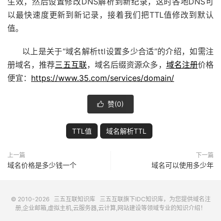
生效，然后设置修改DNS解析到新纪录，这时各地DNS可
以最快速度更新到新记录，接着我们把TTL值修改到默认
值。
以上是关于“域名解析ttl设置多少合适”的介绍，如需注
册域名，推荐
三五互联
，域名后缀资源众多，
域名注册
价格
便宜：
https://www.35.com/services/domain/
赞(
0
)

TTL值
域名解析TTL
上一篇
下一篇
域名价格是多少钱一个
域名可以使用多少年
© 2010-2026
三五互联知识库
三五互联
旗下IDC知识库，为您提供域名注
册,企业邮箱,虚拟主机,云服务器,云计算,网站建设等领域专业的知识介绍！