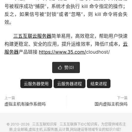
号被程序成功“捕获”，系统才会执行 kill 命令指定的操作；
反之，如果信号被“封锁”或者“忽略”，则 kill 命令将会失
效。
三五互联
云服务器
简单易用，高效稳定，帮助用户快速
构建更稳定、安全的应用，提升运维效率，降低IT成本，
云
服务器
产品链接
https://www.35.com/
cloudhost/
赞(
0
)

云服务器使用
云服务器进程
结束进程
上一篇
下一篇
虚拟主机有操作系统吗
国内虚拟主机快吗
© 2010-2026
三五互联知识库
三五互联
旗下IDC知识库，为您提供域名注
册,企业邮箱,虚拟主机,云服务器,云计算,网站建设等领域专业的知识介绍！