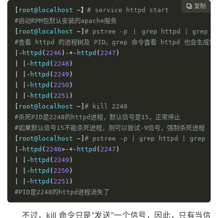
复制

[
root@localhost 
~】
# service httpd start
#启动RPM包默认安装的apache服务
[
root@localhost 
~]
# pstree -p 丨 grep httpd | grep -
#查看 httpd 的进程树及 PID。grep 命令査看 httpd 也会生
|-
httpd
(
2246
)-+-
httpd
(
2247
)
|
|-
httpd
(
2248
)
|
|-
httpd
(
2249
)
|
|-
httpd
(
2250
)
|
|-
httpd
(
2251
)
[
root@localhost 
~]
# kill 2248
#杀死PID是2248的httpd进程，默认信号是15，正常停止
#如果默认信号15不能杀死进程，则可以尝试-9信号，强制杀死进程
[
root@localhost 
~]
# pstree -p | grep httpd | grep -v
|-
httpd
(
2246
>-+-
httpd
(
2247
)
|
|-
httpd
(
2249
)
|
|-
httpd
(
2250
)
|
|-
httpd
(
2251
)
#PID是2248的httpd进程消失了
不过，kill 命令只是“发送”一个信号，因此，只有当信