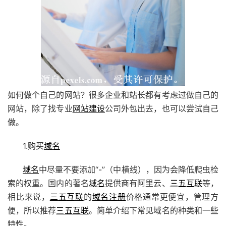
如何做个自己的网站？很多企业和站长都有考虑过做自己的
网站，除了找专业
网站建设
公司外包出去，也可以尝试自己
做。
1.购买
域名
域名
中尽量不要添加“-”（中横线），因为会降低爬虫检
索的权重。国内的著名
域名
提供商有阿里云、
三五互联
等，
相比来说，
三五互联
的
域名注册
价格通常更便宜，管理方
便，所以推荐
三五互联
。简单介绍下常见域名的种类和一些
特性。