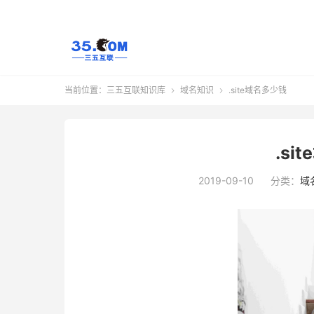
当前位置：
三五互联知识库
域名知识
.site域名多少钱


.si
2019-09-10
分类：
域