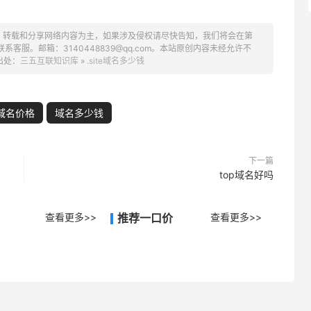
、转载和分享网络内容为主，如果涉及侵权请尽快告知，我们将会在第
服。邮箱：3140448839@qq.com。本站原创内容未经允许不
出处：
三五互联知识库
»
.site域名多少钱
域名价格
域名多少钱
下一篇
top域名好吗
查看更多>>
推荐一口价
查看更多>>