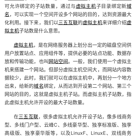
可允许绑定的子站数量，通过与
虚拟主机
子目录绑定新
域
名
，可以实现一个空间开设多个网站的目的，达到资源最大
化利用。接下来，我们以
三五互联
的
虚拟主机
来详细介绍
虚
拟主机
子站数是什么意思。
虚拟主机
，是在网络服务器上划分出一定的磁盘空间供
用户放置站点、应用组件等，提供必要的站点功能、数据存
放和传输功能，也叫
网站空间
。一般，我们使用一个虚拟主
机来搭建一个网站。但部分虚拟主机空间大，而网站内容数
据较少，此时，我们就可以在虚拟主机中，再划分一个地方
出来，给新的
域名
绑定，从而达到开设第二个网站、第三个
网站的目的，这就是虚拟主机子站。而虚拟主机子站数，指
此虚拟主机允许开设的最大子站数量。
在
三五互联
，很多虚拟主机允许开设子站，像多线商务
型、多线门户型、云峰C、多线豪华型、独享标准版、独享
高级版、独享豪华版等，以及LinuxF、LinuxE、双线商务