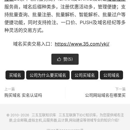
服务商，域名后缀种类多，注册优惠活动多，管理便捷；支
持批量查询、批量注册、批量解析、智能解析、批量过户等
便捷功能，同时支持抢注、
一口价
、PUSH及域名经纪等多
种灵活的交易方式。
域名买卖交易入口：
https://www.35.com/ykj/
赞(
5
)

买域名
公司为什么要买域名
公司买域名
公司域名
上一篇
下一篇
购买域名 实名认证吗
公司网站域名在哪里买
© 2010-2026
三五互联知识库
三五互联
旗下IDC知识库，为您提供域名注
册,企业邮箱,虚拟主机,云服务器,云计算,网站建设等领域专业的知识介绍！