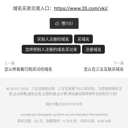
域名买卖交易入口：
https://www.35.com/ykj/
赞(
15
)

买别人注册的域名
买域名
怎样把别人注册的域名买过来
注册域名
上一篇
下一篇
怎么样查看已购买过的域名
怎么在三五互联买域名
© 2010-2026
三五互联知识库
三五互联
旗下IDC知识库，为您提供域名注
册,企业邮箱,虚拟主机,云服务器,云计算,网站建设等领域专业的知识介绍！
闽ICP备2023011970号
wordpress template system recommended
themebetter
请求次数：62 次，加载用时：0.205 秒，内存占用：8.60 MB