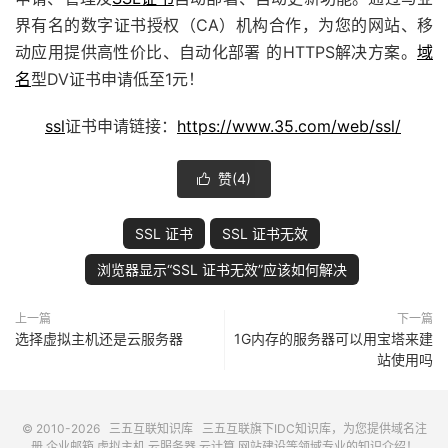
界有名的数字证书授权（CA）机构合作，为您的网站、移
动应用提供高性价比、自动化部署 的HTTPS解决方案。
域
名
型DV证书申请低至1元！
ssl
证书申请链接：
https://www.35.com/web/ssl/
赞(
4
)

SSL 证书
SSL 证书无效
浏览器显示“SSL 证书无效”应该如何解决
上一篇
下一篇
选择虚拟主机还是云服务器
1G内存的服务器可以用宝塔来建
站使用吗
© 2010-2026
三五互联知识库
三五互联
旗下IDC知识库，为您提供域名注
册,企业邮箱,虚拟主机,云服务器,云计算,网站建设等领域专业的知识介绍！