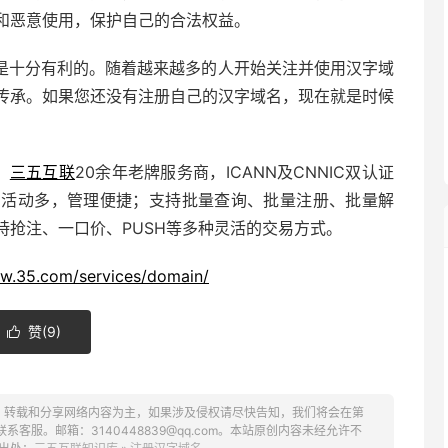
和恶意使用，保护自己的合法权益。
是十分有利的。随着越来越多的人开始关注并使用汉字域
传承。如果您还没有注册自己的汉字域名，现在就是时候
，
三五互联
20余年老牌服务商，
ICANN及CNNIC双认证
惠活动多，管理便捷；支持批量查询、批量注册、批量解
持抢注、一口价、PUSH等多种灵活的交易方式。
ww.35.com/services/domain/
赞(
9
)

、转载和分享网络内容为主，如果涉及侵权请尽快告知，我们将会在第
服。邮箱：3140448839@qq.com。本站原创内容未经允许不