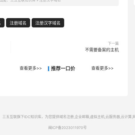
出处：
三五互联知识库
»
注册汉字域名
名
注册域名
注册汉字域名
下一篇
不需要备案的主机
查看更多>>
推荐一口价
查看更多>>
三五互联
旗下IDC知识库，为您提供域名注册,企业邮箱,虚拟主机,云服务器,云计算
闽ICP备2023011970号