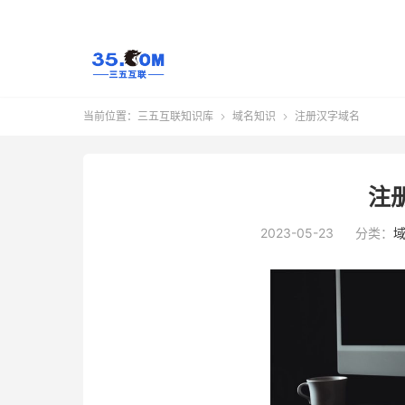
当前位置：
三五互联知识库
域名知识
注册汉字域名


注
2023-05-23
分类：