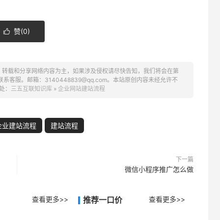
赞(
0
)

、转载和分享网络内容为主，如果涉及侵权请尽快告知，我们将会在第
服。邮箱：3140448839@qq.com。本站原创内容未经允许不
处：
三五互联知识库
»
企业网站建站流程
企业建站流程
建站流程
下一篇
微信小程序推广怎么做
查看更多>>
推荐一口价
查看更多>>