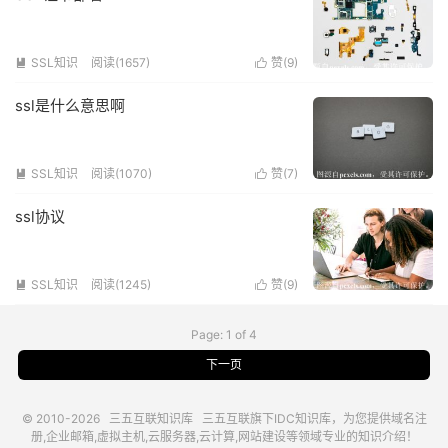
SSL知识
阅读(1657)
赞(
9
)


ssl是什么意思啊
SSL知识
阅读(1070)
赞(
7
)


ssl协议
SSL知识
阅读(1245)
赞(
9
)


Page: 1 of 4
下一页
© 2010-2026
三五互联知识库
三五互联
旗下IDC知识库，为您提供域名注
册,企业邮箱,虚拟主机,云服务器,云计算,网站建设等领域专业的知识介绍！