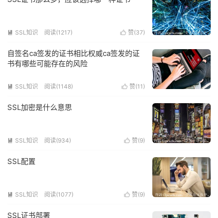
SSL知识
阅读(1217)
赞(
37
)


自签名ca签发的证书相比权威ca签发的证
书有哪些可能存在的风险
SSL知识
阅读(1148)
赞(
11
)


SSL加密是什么意思
SSL知识
阅读(934)
赞(
9
)


SSL配置
SSL知识
阅读(1077)
赞(
9
)


SSL证书部署