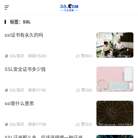

标签：SSL
ssl证书有永久的吗
SSL知识
阅读(1520)
赞(
60
)


SSL安全证书多少钱
SSL知识
阅读(1716)
赞(
26
)


ssl是什么意思
SSL知识
阅读(1778)
赞(
32
)


SSL证书那么多，应该选择哪一种证书