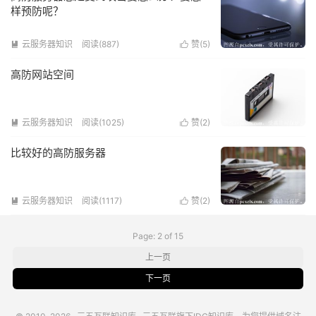
样预防呢？
云服务器知识
阅读(887)
赞(
5
)


高防网站空间
云服务器知识
阅读(1025)
赞(
2
)


比较好的高防服务器
云服务器知识
阅读(1117)
赞(
2
)


Page: 2 of 15
上一页
下一页