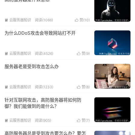
云服务器知识
阅读(1066)
赞(
10
)


为什么DDoS攻击会导致网站打不开
云服务器知识
阅读(4526)
赞(
9
)


服务器老是受到攻击怎么办
云服务器知识
阅读(1233)
赞(
8
)


针对互联网攻击，高防服务器将如何防
御？我们能做到的是什么？
云服务器知识
阅读(905)
赞(
7
)


高防服务器总是受到攻击要怎么办？要怎