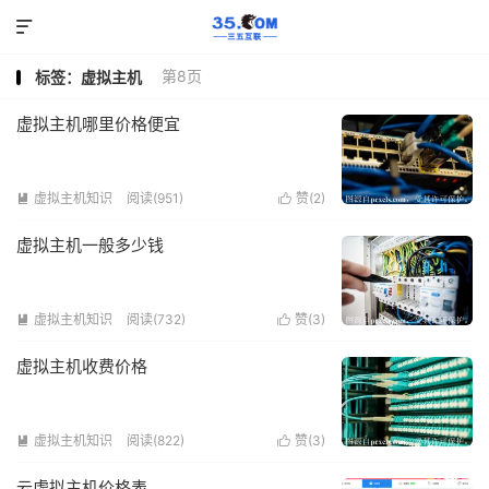

第8页
标签：虚拟主机
虚拟主机哪里价格便宜
虚拟主机知识
阅读(951)
赞(
2
)


虚拟主机一般多少钱
虚拟主机知识
阅读(732)
赞(
3
)


虚拟主机收费价格
虚拟主机知识
阅读(822)
赞(
3
)


云虚拟主机价格表