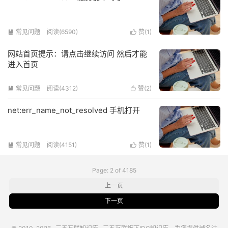
常见问题
阅读(6590)
赞(
1
)


网站首页提示：请点击继续访问 然后才能
进入首页
常见问题
阅读(4312)
赞(
2
)


net:err_name_not_resolved 手机打开
常见问题
阅读(4151)
赞(
1
)


Page: 2 of 4185
上一页
下一页