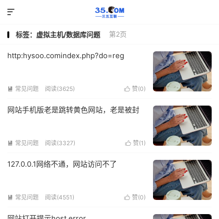

第2页
标签：虚拟主机/数据库问题
http:hysoo.comindex.php?do=reg
常见问题
阅读(3625)
赞(
0
)


网站手机版老是跳转黄色网站，老是被封
常见问题
阅读(3327)
赞(
1
)


127.0.0.1网络不通，网站访问不了
常见问题
阅读(4551)
赞(
0
)


网站打开提示host error