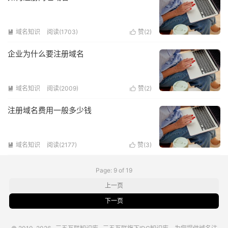
域名知识
阅读(1703)
赞(
2
)


企业为什么要注册域名
域名知识
阅读(2009)
赞(
2
)


注册域名费用一般多少钱
域名知识
阅读(2177)
赞(
3
)


Page: 9 of 19
上一页
下一页