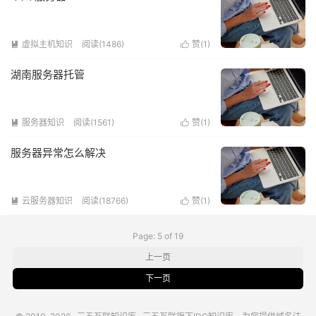
虚拟主机知识
阅读(1486)
赞(
1
)


湖南服务器托管
服务器知识
阅读(1561)
赞(
1
)


服务器异常怎么解决
云服务器知识
阅读(18766)
赞(
1
)


Page: 5 of 19
上一页
下一页