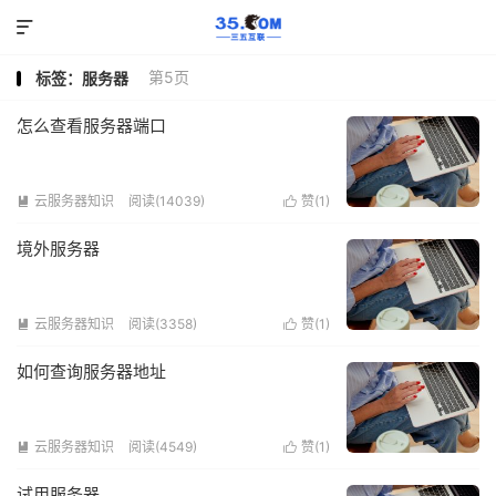

第5页
标签：服务器
怎么查看服务器端口
云服务器知识
阅读(14039)
赞(
1
)


境外服务器
云服务器知识
阅读(3358)
赞(
1
)


如何查询服务器地址
云服务器知识
阅读(4549)
赞(
1
)


试用服务器