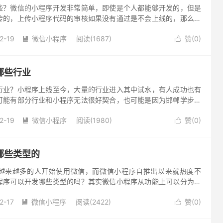
些？微信的小程序开发非常简单，即使是个人都能够开发的，但是
传的，上传小程序代码的审核如果没有通过是不会上线的，那么微
注意事项?有哪些注意事项？ 1、微信小程序名称可以由中文、数
2-19
微信小程序
阅读(1687)
赞(
0
)


哪些行业
行业？小程序上线至今，大量的行业进入其中试水，有人成功也有
可能有部分行业和小程序无法很好契合，也可能是因为邯郸学步导
今天我们就来探讨一下小程序适合哪些行业的话题。 一、哪些产品
2-19
微信小程序
阅读(1980)
赞(
0
)


哪些类型的
越来越多的人开始使用微信，而微信小程序自推出以来就热度不
程序可以开发哪些类型的吗？其实微信小程序从功能上可以分为四
门店小程序、线上电商小程序、工具类小程序、生活服务类小程
2-17
微信小程序
阅读(2422)
赞(
0
)

