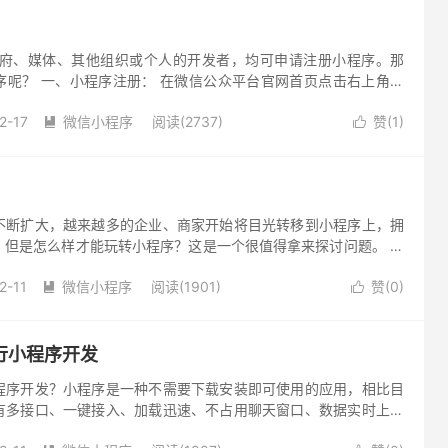
府、媒体、其他组织或个人的开发者，均可申请注册小程序。那
序呢？ 一、小程序注册： 在微信公众平台官网首页点击右上角的
注册的帐号类型为“小程序” 填写邮箱和密码 激活邮箱：登录邮箱...
2-17
微信小程序
阅读(2737)
赞(
1
)


不断扩大，越来越多的企业、商家开始将目光转移到小程序上，拥
，但是怎么样才能玩转小程序？这是一个很值得拿来探讨问题。 小
小程序的本质是为企业们增加一个新的流量渠道，在小程序的开发前
2-11
微信小程序
阅读(1901)
赞(
0
)


行小程序开发
程序开发？小程序是一种不需要下载安装即可使用的应用，相比目
有多接口、一键接入、加载迅速、不占用聊天窗口、数据实时上传
为不少企业和品牌竞相争夺之地。小程序的应用，不仅能提升品牌