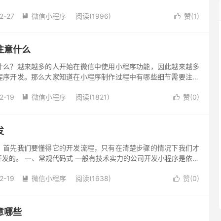
红利的受益者。但什么样的服务或产品才适合做小程序呢? 应该
2-27
微信小程序
阅读(1996)
赞(
1
)


注意什么
什么？越来越多的人开始在微信中使用小程序功能，因此越来越多
程序开发。那么大家知道在小程序制作过程中有哪些细节需要注意
确 我们都知道，有完美的导航系统是每个网页活跃度的关键因素，
2-19
微信小程序
阅读(1821)
赞(
0
)


发
？首先我们要懂得它的开发流程，只有在清楚步骤的情况下我们才
发的。 一、常规代码式 一般有技术实力的公司开发小程序是依照
开发，这种方法优点就是，制作出的小程序界面、样式排列各不相
2-19
微信小程序
阅读(1638)
赞(
0
)


意哪些