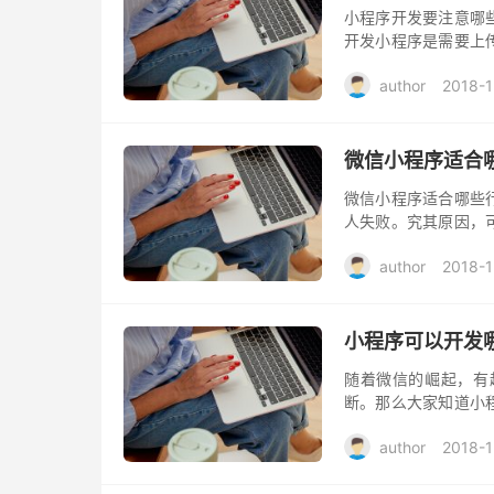
小程序开发要注意哪
开发小程序是需要上
信小程序开发是否有
author
2018-1
字、英文。...
微信小程序适合
微信小程序适合哪些
人失败。究其原因，
致营销策略的失误。
author
2018-1
和小程序更...
小程序可以开发
随着微信的崛起，有
断。那么大家知道小
大类，分别是：线下
author
2018-1
序。