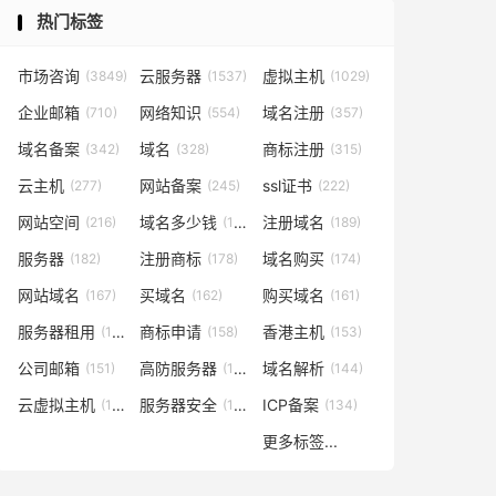
热门标签
市场咨询
云服务器
虚拟主机
(3849)
(1537)
(1029)
企业邮箱
网络知识
域名注册
(710)
(554)
(357)
域名备案
域名
商标注册
(342)
(328)
(315)
云主机
网站备案
ssl证书
(277)
(245)
(222)
网站空间
域名多少钱
注册域名
(216)
(194)
(189)
服务器
注册商标
域名购买
(182)
(178)
(174)
网站域名
买域名
购买域名
(167)
(162)
(161)
服务器租用
商标申请
香港主机
(160)
(158)
(153)
公司邮箱
高防服务器
域名解析
(151)
(146)
(144)
云虚拟主机
服务器安全
ICP备案
(140)
(137)
(134)
更多标签...