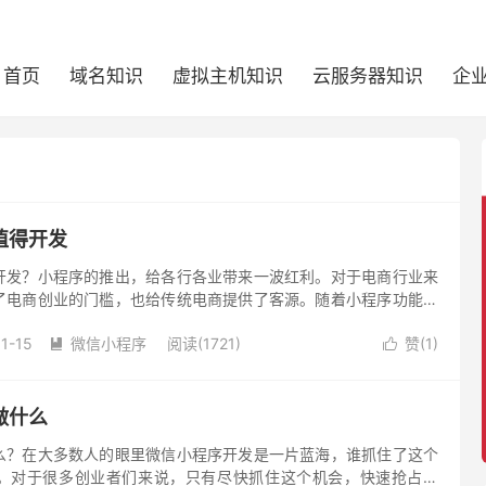
首页
域名知识
虚拟主机知识
云服务器知识
企
值得开发
开发？小程序的推出，给各行各业带来一波红利。对于电商行业来
了电商创业的门槛，也给传统电商提供了客源。随着小程序功能的
小程序定制以求转型的商家越来越多，同时也催生了很多小程序开
1-15
微信小程序
阅读(1721)
赞(
1
)


做什么
么？在大多数人的眼里微信小程序开发是一片蓝海，谁抓住了这个
。对于很多创业者们来说，只有尽快抓住这个机会，快速抢占市